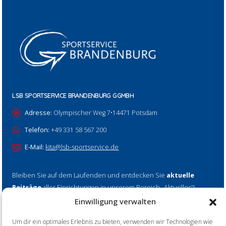
LSB SPORTSERVICE BRANDENBURG GGMBH
Adresse:
Olympischer Weg 7•14471 Potsdam
Telefon:
+49 331 58 567 200
E-Mail:
kita@lsb-sportservice.de
Bleiben Sie auf dem Laufenden und entdecken Sie
aktuelle
Beiträge
aller Einrichtungen in unserem Bereich „Aktuelles“!
Einwilligung verwalten
Mehr erfahren
Um dir ein optimales Erlebnis zu bieten, verwenden wir Technologien wie