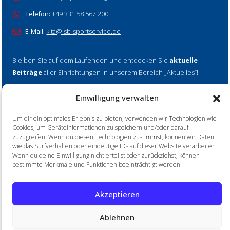
Telefon:
+49 331 58 567 200
E-Mail:
kita@lsb-sportservice.de
Bleiben Sie auf dem Laufenden und entdecken Sie
aktuelle
Beiträge
aller Einrichtungen in unserem Bereich „Aktuelles“!
Einwilligung verwalten
Mehr erfahren
Um dir ein optimales Erlebnis zu bieten, verwenden wir Technologien wie
Cookies, um Geräteinformationen zu speichern und/oder darauf
zuzugreifen. Wenn du diesen Technologien zustimmst, können wir Daten
wie das Surfverhalten oder eindeutige IDs auf dieser Website verarbeiten.
Wenn du deine Einwilligung nicht erteilst oder zurückziehst, können
Home
Impressum
Datenschutz
bestimmte Merkmale und Funktionen beeinträchtigt werden.
Akzeptieren
© 2026 LSB SportService Brandenburg gGmbH
Ablehnen