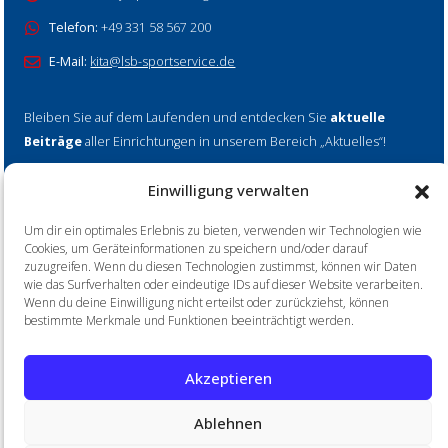
Telefon:
+49 331 58 567 200
E-Mail:
kita@lsb-sportservice.de
Bleiben Sie auf dem Laufenden und entdecken Sie
aktuelle
Beiträge
aller Einrichtungen in unserem Bereich „Aktuelles“!
Einwilligung verwalten
Mehr erfahren
Um dir ein optimales Erlebnis zu bieten, verwenden wir Technologien wie
Cookies, um Geräteinformationen zu speichern und/oder darauf
zuzugreifen. Wenn du diesen Technologien zustimmst, können wir Daten
wie das Surfverhalten oder eindeutige IDs auf dieser Website verarbeiten.
Wenn du deine Einwilligung nicht erteilst oder zurückziehst, können
Home
Impressum
Datenschutz
bestimmte Merkmale und Funktionen beeinträchtigt werden.
Akzeptieren
© 2026 LSB SportService Brandenburg gGmbH
Ablehnen