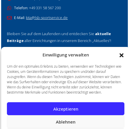
Telefon:
+49 331 58 567 200
E-Mail:
kita@lsb-sportservice.de
Bleiben Sie auf dem Laufenden und entdecken Sie
aktuelle
Beiträge
aller Einrichtungen in unserem Bereich „Aktuelles“!
Einwilligung verwalten
Mehr erfahren
Um dir ein optimales Erlebnis zu bieten, verwenden wir Technologien wie
Cookies, um Geräteinformationen zu speichern und/oder darauf
zuzugreifen. Wenn du diesen Technologien zustimmst, können wir Daten
wie das Surfverhalten oder eindeutige IDs auf dieser Website verarbeiten.
Wenn du deine Einwilligung nicht erteilst oder zurückziehst, können
Home
Impressum
Datenschutz
bestimmte Merkmale und Funktionen beeinträchtigt werden.
Akzeptieren
© 2026 LSB SportService Brandenburg gGmbH
Ablehnen