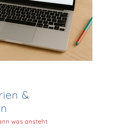
rien &
en
wann was ansteht